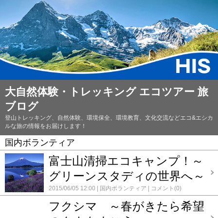
大自然体験・トレッキング エコツアー 旅
ブログ
登山トレッキング、自然体験、環境保全、環境教育、文化交流などエコ&エシカ
ルな旅の情報をお届けします！
国内ボランティア
富士山清掃エコキャンプ！～
グリーンスタディの世界へ～
2015/06/05 12:00
国内ボランティア
コメント(0)
フクシマ ～春がきたら希望