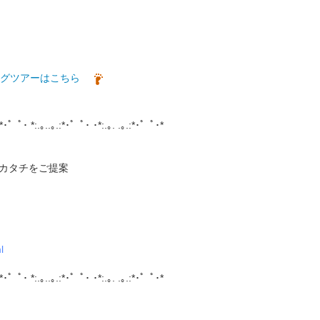
グツアーはこちら
*･゜ﾟ･ *:.｡..｡.:*･゜ﾟ･ ･*:.｡. .｡.:*･゜ﾟ･*
カタチをご提案
l
*･゜ﾟ･ *:.｡..｡.:*･゜ﾟ･ ･*:.｡. .｡.:*･゜ﾟ･*