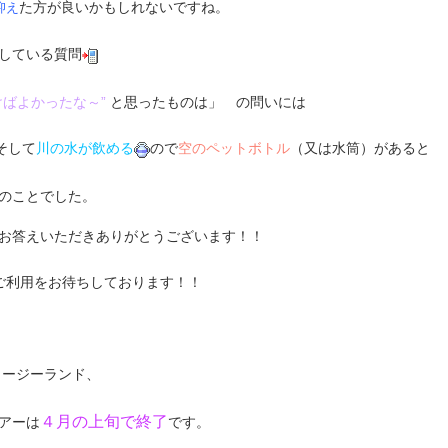
た方が良いかもしれないですね。
抑え
している質問
けばよかったな～”
と思ったものは」 の問いには
そして
川の水が飲める
ので
空のペットボトル
（又は水筒）があると
のことでした。
お答えいただきありがとうございます！！
ご利用をお待ちしております！！
ュージーランド、
４月の上旬で終了
アーは
です。