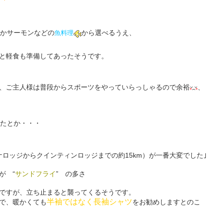
かサーモンなどの
から選べるうえ、
魚料理
と軽食も準備してあったそうです。
、ご主人様は普段からスポーツをやっていらっしゃるので余裕
、
たとか・・・
ロッジからクインティンロッジまでの約15km）が一番大変でした｣
が “
サンドフライ
” の多さ
ですが、立ち止まると襲ってくるそうです。
半袖ではなく長袖シャツ
で、暖かくても
をお勧めしますとのこ