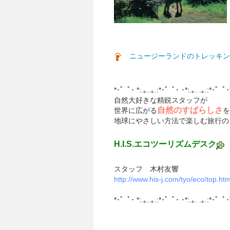
ニュージーランドのトレッキン
*･゜ﾟ･ *:.｡..｡.:*･゜ﾟ･ ･*:.｡. .｡.:*･゜ﾟ･
自然大好きな精鋭スタッフが
自然のすばらしさ
世界に広がる
を
地球にやさしい方法で楽しむ旅行の
H.I.S.エコツーリズムデスク
スタッフ 木村友響
http://www.his-j.com/tyo/eco/top.htm
*･゜ﾟ･ *:.｡..｡.:*･゜ﾟ･ ･*:.｡. .｡.:*･゜ﾟ･