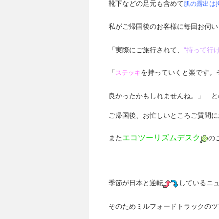
靴下などの足元も含めて
肌の露出は
私がご帰国後のお客様に毎回お伺い
「実際にご旅行されて、
“持って行
「
を持っていくと楽です。
ステッキ
良かったかもしれませんね。」 と
ご帰国後、お忙しいところご質問に
エコツーリズムデスク
また
の
季節が日本と逆転
しているニ
そのためミルフォードトラックのツ