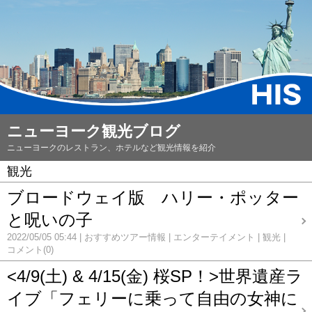
ニューヨーク観光ブログ
ニューヨークのレストラン、ホテルなど観光情報を紹介
観光
ブロードウェイ版 ハリー・ポッター
と呪いの子
2022/05/05 05:44
おすすめツアー情報
エンターテイメント
観光
コメント(0)
<4/9(土) & 4/15(金) 桜SP！>世界遺産ラ
イブ「フェリーに乗って自由の女神に