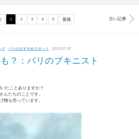
古い記事
初
最後
1
2
3
4
5
ング
パリのおすすめスポット
2020.07.30
かも？：パリのブキニスト
って聞いたことありますか？
さんたちのことです。
げ物も売っています。