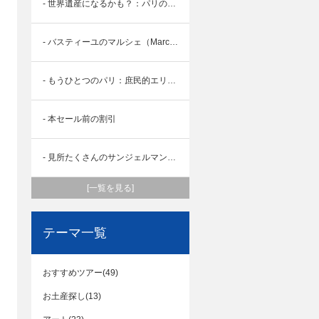
- 世界遺産になるかも？：パリのブキニスト
- バスティーユのマルシェ（Marché Bastille）
- もうひとつのパリ：庶民的エリア・バルベス散歩
- 本セール前の割引
- 見所たくさんのサンジェルマンデプレ地区
[一覧を見る]
テーマ一覧
おすすめツアー(49)
お土産探し(13)