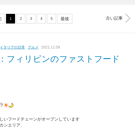
古い記事
初
最後
1
2
3
4
5
イタリアの日常
グルメ
2021.11.09
メ：フィリピンのファストフード
ラ
しいフードチェーンがオープンしています
カンエリア、