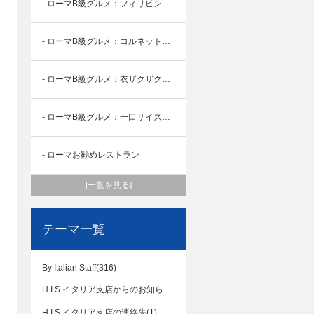
- ローマB級グルメ：フィリピンのファストフードJollibee 編
- ローマB級グルメ：コルネットで朝食を 編
- ローマB級グルメ：衣ザクザク 揚げたてスップリ編
- ローマB級グルメ：一口サイズの幸福ミニヨン編
- ローマお勧めレストラン
[一覧を見る]
テーマ一覧
By Italian Staff(316)
H.I.S.イタリア支店からのお知らせ(109)
H.I.S.イタリア支店の連絡先(1)