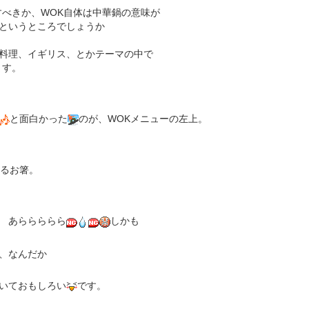
すべきか、WOK自体は中華鍋の意味が
というところでしょうか
料理、イギリス、とかテーマの中で
ます。
と面白かった
のが、WOKメニューの左上。
るお箸。
 あららららら
しかも
、なんだか
いておもしろい
です。