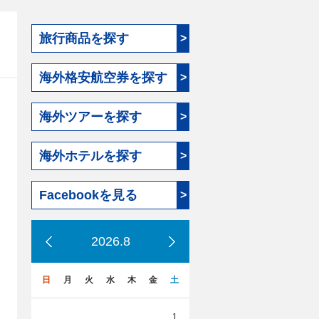
旅行商品を探す
>
海外格安航空券を探す
>
海外ツアーを探す
>
海外ホテルを探す
>
Facebookを見る
>
2026.8
日
月
火
水
木
金
土
1