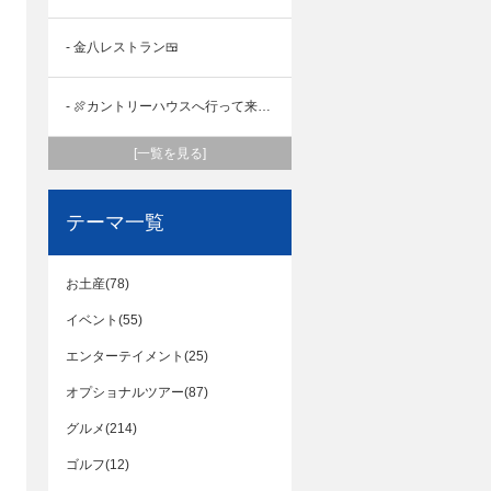
- 金八レストラン🍱
- 🍖カントリーハウスへ行って来ました🍖
[一覧を見る]
テーマ一覧
お土産(78)
イベント(55)
エンターテイメント(25)
オプショナルツアー(87)
グルメ(214)
ゴルフ(12)