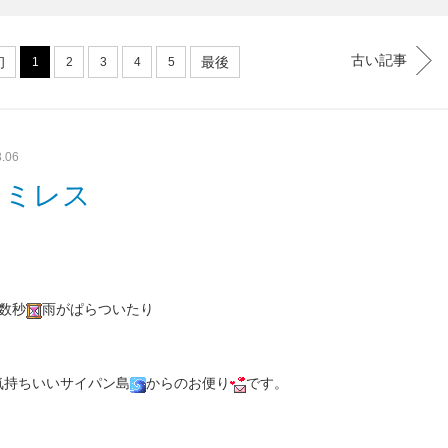
古い記事
初
最後
1
2
3
4
5
3.06
ァミレス
数秒
雨がぱらついたり
も気持ちいいサイパン島
からのお便り
です。