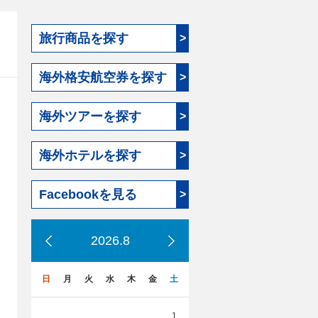
旅行商品を探す
>
海外格安航空券を探す
>
海外ツアーを探す
>
海外ホテルを探す
>
Facebookを見る
>
2026.8
日
月
火
水
木
金
土
1