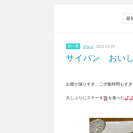
最
グルメ
2021.03.25
サイパン おい
お腹が減りすぎ。ご夕飯時間もすぎ
久しぶりにステーキ
を食べた