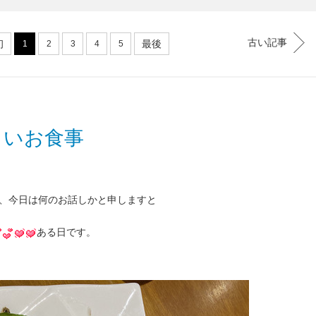
古い記事
初
最後
1
2
3
4
5
しいお食事
、今日は何のお話しかと申しますと
ある日です。