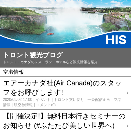
トロント観光ブログ
トロント・カナダのレストラン、ホテルなど観光情報を紹介
空港情報
エアーカナダ社(Air Canada)のスタッ
フをお呼びします!
2020/09/02 17:00
イベント
トロント支店便り
一斉配信企画
空港
情報
航空券情報
コメント(0)
【開催決定!】無料日本行きセミナーの
お知らせ (#ふたたび美しい世界へ)