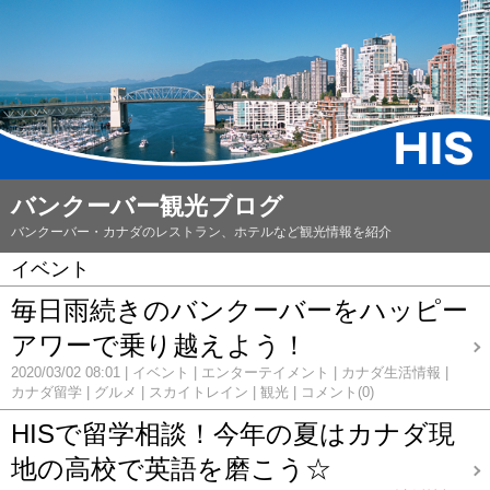
バンクーバー観光ブログ
バンクーバー・カナダのレストラン、ホテルなど観光情報を紹介
イベント
毎日雨続きのバンクーバーをハッピー
アワーで乗り越えよう！
2020/03/02 08:01
イベント
エンターテイメント
カナダ生活情報
カナダ留学
グルメ
スカイトレイン
観光
コメント(0)
HISで留学相談！今年の夏はカナダ現
地の高校で英語を磨こう☆