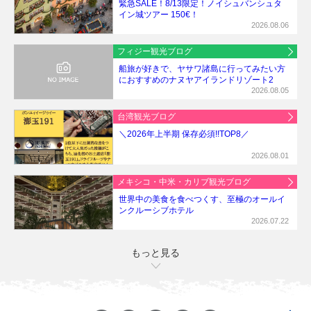
緊急SALE！8/13限定！ノイシュバンシュタ
イン城ツアー 150€！
2026.08.06
フィジー観光ブログ
船旅が好きで、ヤサワ諸島に行ってみたい方
におすすめのナヌヤアイランドリゾート2
2026.08.05
台湾観光ブログ
＼2026年上半期 保存必須!!TOP8／
2026.08.01
メキシコ・中米・カリブ観光ブログ
世界中の美食を食べつくす、至極のオールイ
ンクルーシブホテル
2026.07.22
もっと見る