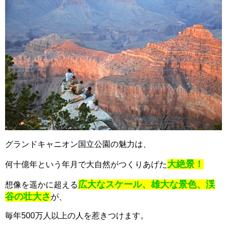
グランドキャニオン国立公園の魅力は、
大絶景！
何十億年という年月で大自然がつくりあげた
広大なスケール、雄大な景色、渓
想像を遥かに超える
谷の壮大さ
が、
毎年500万人以上の人を惹きつけます。