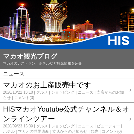
マカオ観光ブログ
マカオのレストラン、ホテルなど観光情報を紹介
ニュース
マカオのお土産販売中です
2020/10/21 13:18
グルメ
ショッピング
ニュース
支店からのお知
らせ
コメント(0)
HISマカオYoutube公式チャンネル＆オ
ンラインツアー
2020/09/23 15:39
グルメ
ショッピング
ニュース
ビューティー
ホテル
マカオの世界遺産
支店からのお知らせ
観光
コメント(0)