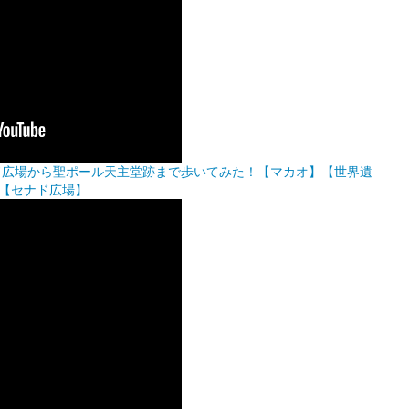
産セナド広場から聖ポール天主堂跡まで歩いてみた！【マカオ】【世界遺
【セナド広場】