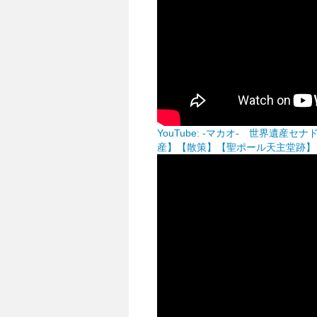
YouTube: -マカオ- 世界遺
産】【散策】【聖ポール天主堂跡】