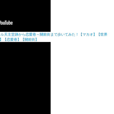
産聖ポール天主堂跡から恋愛巷～關前街まで歩いてみた！【マカオ】【世界
】【恋愛巷】【關前街】