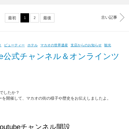
古い記事
最初
最後
1
2
ス
ビューティー
ホテル
マカオの世界遺産
支店からのお知らせ
観光
tube公式チャンネル＆オンラインツ
でしたか？
アーを開催して、マカオの街の様子や歴史をお伝えしましたよ。
outubeチャンネル開設