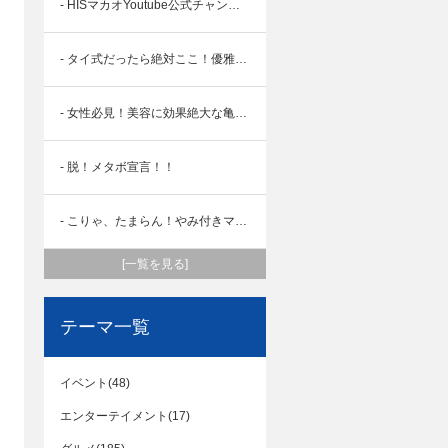
- HISマカオYoutube公式チャンネル＆オンラインツアー
- タイ式だったら絶対ここ！優雅な時流れる『ザ・ロイヤル・タイ・スパ』
- 女性必見！美容に効果絶大な亀のゼリー！！
- 脱！メタボ宣言！！
- こりゃ、たまらん！やみ付きマカオのスパ情報
[一覧を見る]
テーマ一覧
イベント(48)
エンターテイメント(17)