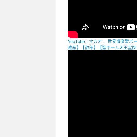
YouTube: -マカオ- 世界遺
遺産】【散策】【聖ポール天主堂跡