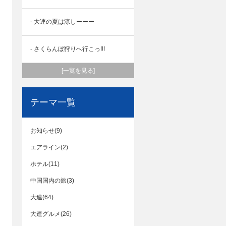
- 大連の夏は涼しーーー
- さくらんぼ狩りへ行こっ!!!
[一覧を見る]
テーマ一覧
お知らせ(9)
エアライン(2)
ホテル(11)
中国国内の旅(3)
大連(64)
大連グルメ(26)