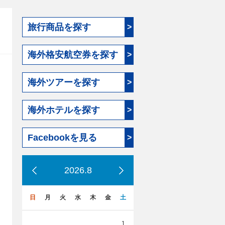
旅行商品を探す
>
海外格安航空券を探す
>
海外ツアーを探す
>
海外ホテルを探す
>
Facebookを見る
>
2026.8
日
月
火
水
木
金
土
1