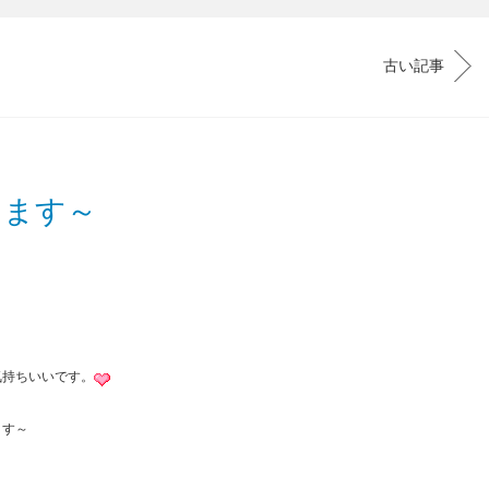
古い記事
ります～
)
気持ちいいです。
ます～