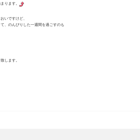
始まります。
おおいですけど、
して、のんびりした一週間を過ごすのも
せ致します。