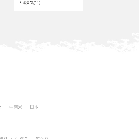
大連天気(11)
カ
中南米
日本