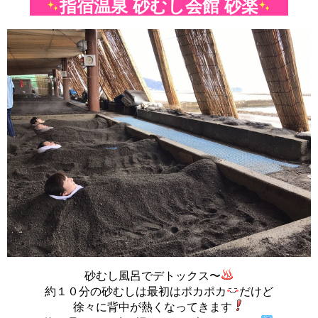
指宿温泉 砂むし会館 砂楽
砂むし風呂でデトックス〜
約１０分の砂むしは最初はポカポカ
だけど
徐々に背中が熱くなってきます