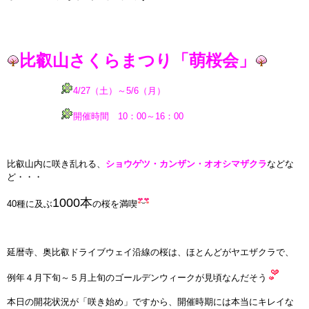
比叡山さくらまつり「萌桜会」
4/27（土）～5/6（月）
開催時間 10：00～16：00
比叡山内に咲き乱れる、
ショウゲツ・カンザン・オオシマザクラ
などな
ど・・・
1000本
40種に及ぶ
の桜を満喫
延暦寺、奥比叡ドライブウェイ沿線の桜は、ほとんどがヤエザクラで、
例年４月下旬～５月上旬のゴールデンウィークが見頃なんだそう
本日の開花状況が「咲き始め」ですから、開催時期には本当にキレイな