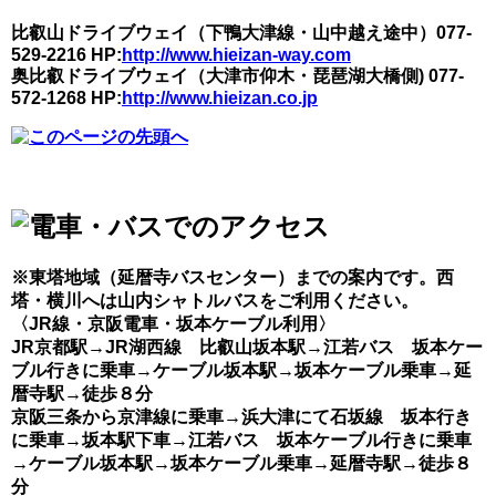
比叡山ドライブウェイ（下鴨大津線・山中越え途中）077-
529-2216 HP:
http://www.hieizan-way.com
奥比叡ドライブウェイ（大津市仰木・琵琶湖大橋側) 077-
572-1268 HP:
http://www.hieizan.co.jp
※東塔地域（延暦寺バスセンター）までの案内です。西
塔・横川へは山内シャトルバスをご利用ください。
〈JR線・京阪電車・坂本ケーブル利用〉
JR京都駅→JR湖西線 比叡山坂本駅→江若バス 坂本ケー
ブル行きに乗車→ケーブル坂本駅→坂本ケーブル乗車→延
暦寺駅→徒歩８分
京阪三条から京津線に乗車→浜大津にて石坂線 坂本行き
に乗車→坂本駅下車→江若バス 坂本ケーブル行きに乗車
→ケーブル坂本駅→坂本ケーブル乗車→延暦寺駅→徒歩８
分