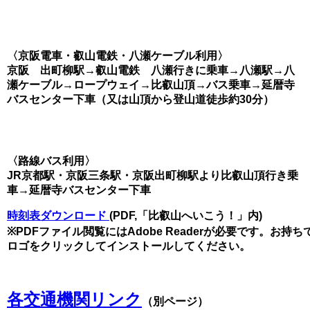
〈京阪電車・叡山電鉄・八瀬ケーブル利用〉
京阪 出町柳駅→叡山電鉄 八瀬行きに乗車→八瀬駅→八
瀬ケーブル→ロープウェイ→比叡山頂→バス乗車→延暦寺
バスセンター下車（又は山頂から登山道徒歩約30分）
〈路線バス利用〉
JR京都駅・京阪三条駅・京阪出町柳駅より比叡山頂行き乗
車→延暦寺バスセンター下車
時刻表ダウンロード
(PDF,「比叡山へいこう！」内)
※PDFファイル閲覧にはAdobe Readerが必要です。お持
ロゴをクリックしてインストールしてください。
各交通機関リンク
（別ページ）