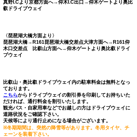
真野I.Cより京都方面へ→仰木I.C出口→仰木ゲートより奥比
叡ドライブウェイ
〈琵琶湖大橋方面より〉
琵琶湖大橋→R161琵琶湖大橋交差点大津方面へ→R161仰
木口交差点 比叡山方面へ→仰木ゲートより奥比叡ドライ
ブウェイ
比叡山・奥比叡ドライブウェイ内の駐車料金は無料となっ
ております。
こちら
からドライブウェイの割引券を印刷してお持ちいた
だければ、通行料金を割引いたします。
観光バス・自家用車などでお越しの方はドライブウェイに
道路状況をご確認下さい。
天候等により通行止めになる場合がございます。
※冬期期間は、突然の降雪等があります。冬用タイヤ、チ
ェーンを装着下さい。