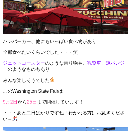
ハンバーガー、他にもいっぱい食べ物があり
全部食べたいくらいでした・・・笑
ジェットコースター
のような乗り物や、
観覧車
、
逆バンジ
ー
のような
ものもあり
みんな楽しそうでした
このWashington State Fairは
9月2日
から
25日
まで開催しています！
・・・あと二日ばかりですね！行かれる方はお急ぎくださ
い～