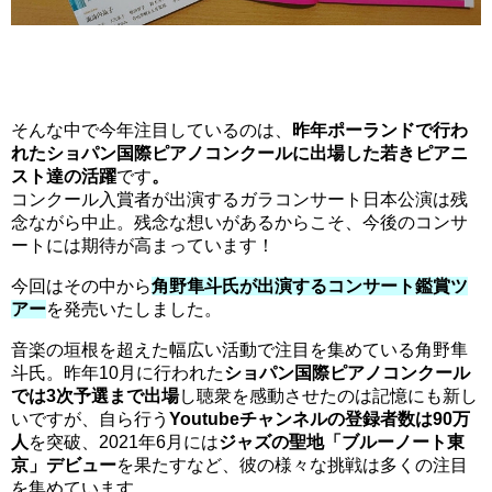
そんな中で今年注目しているのは、
昨年ポーランドで行わ
れたショパン国際ピアノコンクールに出場した若きピアニ
スト達の活躍
です
。
コンクール入賞者が出演するガラコンサート日本公演は残
念ながら中止。残念な想いがあるからこそ、今後のコンサ
ートには期待が高まっています！
今回はその中から
角野隼斗氏が出演するコンサート鑑賞ツ
アー
を発売いたしました。
音楽の垣根を超えた幅広い活動で注目を集めている角野隼
斗氏。昨年10月に行われた
ショパン国際ピアノコンクール
では3次予選まで出場
し聴衆を感動させたのは記憶にも新し
いですが、自ら行う
Youtubeチャンネルの登録者数は90万
人
を突破、2021年6月には
ジャズの聖地「ブルーノート東
京」デビュー
を果たすなど、彼の様々な挑戦は多くの注目
を集めています。