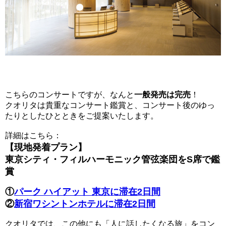
こちらのコンサートですが、なんと
一般発売は完売
！
クオリタは貴重なコンサート鑑賞と、コンサート後のゆっ
たりとしたひとときをご提案いたします。
詳細はこちら：
【現地発着プラン】
東京シティ・フィルハーモニック管弦楽団をS席で鑑
賞
①
パーク ハイアット 東京に滞在2日間
②
新宿ワシントンホテルに滞在2日間
クオリタでは、この他にも「人に話したくなる旅」をコン