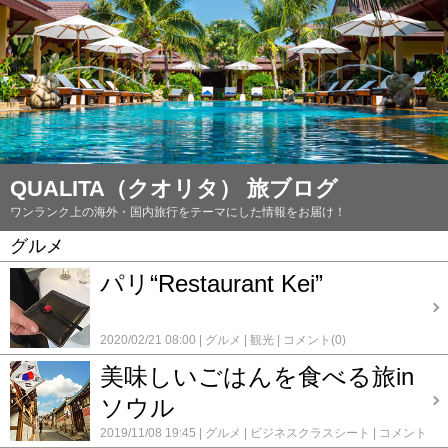
QUALITA（クオリタ） 旅ブログ
ワンランク上の海外・国内旅行をテーマにした情報をお届け！
グルメ
パリ“Restaurant Kei”
2020/02/21 08:00
グルメ
観光
コメント(0)
美味しいごはんを食べる旅in
ソウル
2019/11/08 19:45
グルメ
ビジネスクラスシート
コメント