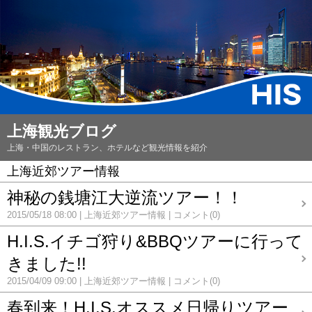
上海観光ブログ
上海・中国のレストラン、ホテルなど観光情報を紹介
上海近郊ツアー情報
神秘の銭塘江大逆流ツアー！！
2015/05/18 08:00
上海近郊ツアー情報
コメント(0)
H.I.S.イチゴ狩り&BBQツアーに行って
きました!!
2015/04/09 09:00
上海近郊ツアー情報
コメント(0)
春到来！H.I.S.オススメ日帰りツアー