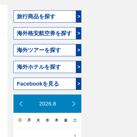
旅行商品を探す
>
海外格安航空券を探す
>
海外ツアーを探す
>
海外ホテルを探す
>
Facebookを見る
>
2026.8
日
月
火
水
木
金
土
1