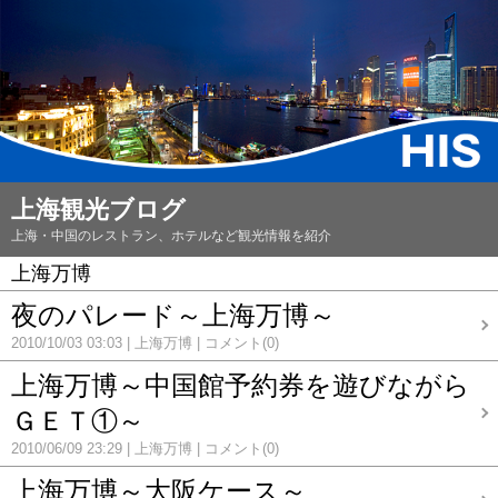
上海観光ブログ
上海・中国のレストラン、ホテルなど観光情報を紹介
上海万博
夜のパレード～上海万博～
2010/10/03 03:03
上海万博
コメント(0)
上海万博～中国館予約券を遊びながら
ＧＥＴ①～
2010/06/09 23:29
上海万博
コメント(0)
上海万博～大阪ケース～