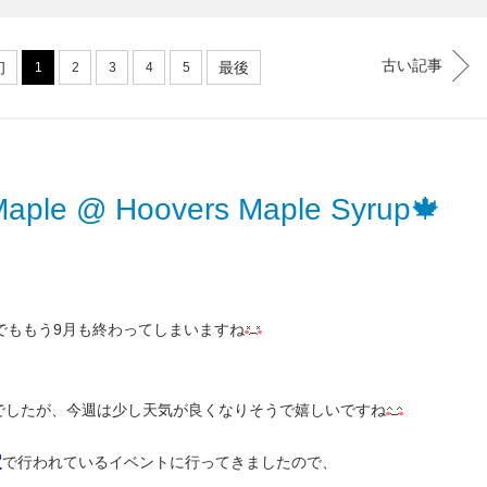
古い記事
初
最後
1
2
3
4
5
h Maple @ Hoovers Maple Syrup🍁
でももう9月も終わってしまいますね
でしたが、今週は少し天気が良くなりそうで嬉しいですね
定
で行われているイベントに行ってきましたので、