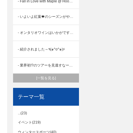
- Fall in Love with Maple @ Hoovers Maple Syrup🍁
- いよいよ紅葉🍁のシーズンがやってきます!
- オンタリオワインはいかがですか（*’∀’人）
- 紹介されました～٩(๑^o^๑)۶
- 業界初!?のツアーを見逃すなーヾ(*´∀｀*)ﾉ
[一覧を見る]
テーマ一覧
...(23)
イベント(219)
ウィンタースポーツ(40)