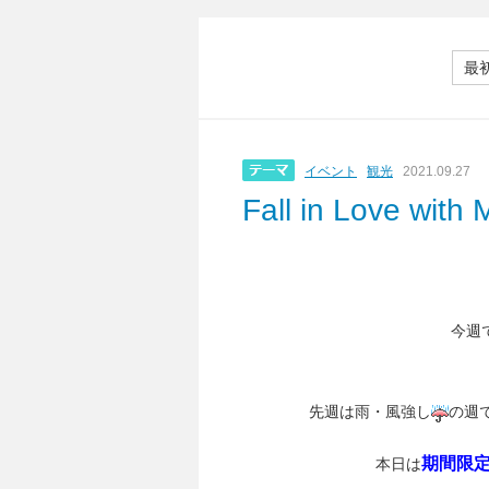
最
イベント
観光
2021.09.27
Fall in Love wit
今週
先週は雨・風強し
の週
期間限
本日は