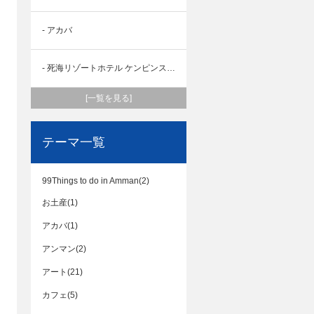
- アカバ
- 死海リゾートホテル ケンピンスキー
[一覧を見る]
テーマ一覧
99Things to do in Amman(2)
お土産(1)
アカバ(1)
アンマン(2)
アート(21)
カフェ(5)