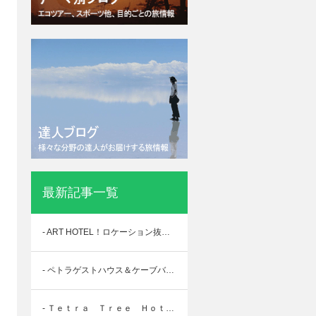
最新記事一覧
- ART HOTEL！ロケーション抜群！ダウンタウンのど真ん中にあるホテル！
- ペトラゲストハウス＆ケーブバー＠ペトラ
- Ｔｅｔｒａ Ｔｒｅｅ Ｈｏｔｅｌ（テトラトゥリーホテル）