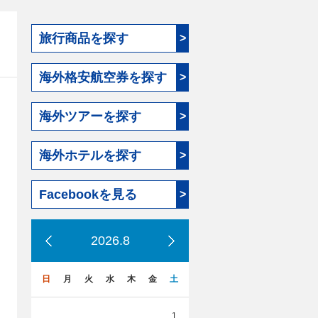
旅行商品を探す
>
海外格安航空券を探す
>
海外ツアーを探す
>
海外ホテルを探す
>
Facebookを見る
>
2026.8
日
月
火
水
木
金
土
1