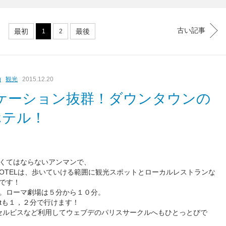
古い記事
最初
最後
1
2
泊
観光
2015.12.20
！ロケーション抜群！ダウンタウンの
ホテル！
くてはならないアンマンで、
HOTELは、歩いていける範囲に観光スポットとローカルレストランな
です！
。ローマ劇場は５分から１０分。
urantも１，２分で行けます！
すぐ側のセルビスなど利用してウェブデのパリスサークルへもひとっとびで