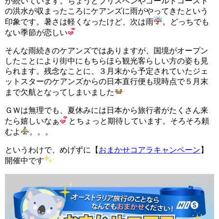
が続いています。ちょうどブリスベンやゴールドコースト
の洪水が収まったころにケアンズに雨がやってきたという
印象です。暑さは軽くなったけど、次は雨
。どっちでも
ない季節が恋しい
そんな雨続きのケアンズではありますが、国境がオープン
したことにより街中にもちらほら観光客らしい方の姿も見
られます。残念なことに、３月末から予定されていたジェ
ットスターのケアンズからの日本直行便も現時点で５月末
まで欠航となってしまいました
ＧＷは無理でも、夏休みには日本から旅行者がたくさん来
たら嬉しいなぁ
とちょっと期待しています。そろそろ頼
むよ
。。。
というわけで、めげずに【
おまかせコアラキャンペーン
】
開催中です