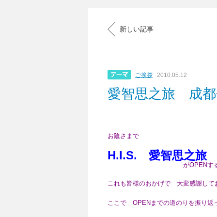
新しい記事
ご挨拶
2010.05.12
愛智思之旅 成都
お陰さまで
H.I.S.
愛智思之旅
がOPENすることが
これも皆様のおかげで 大変感謝して
ここで OPENまでの道のりを振り返