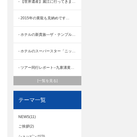
- 【世界遺産】麗江に行ってきました！
- 2015年の黄龍も見納めです…
- ホテルの新貴族―ザ・テンプル・ハウス登場（7月18日オーペン）
- ホテルのスーパースター「ニッコロー成都」誕生
- ツアー同行レポート--九寨溝黄龍を巡る
[一覧を見る]
テーマ一覧
NEWS(11)
ご挨拶(2)
ショッピング(3)