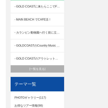
- GOLD COASTに来たらここでFISH & CHIPSを食べよう！
- MAIN BEACH でCAFE活！
- カランビン動物園へ行く前に立ち寄りたいおすすめカフェ！
- GOLDCOASTのCountry Music Festivalに参戦！
- GOLD COASTのアウトレット ハーバータウン😊
[一覧を見る]
テーマ一覧
PHOTOギャラリー(117)
お得なツアー情報(98)