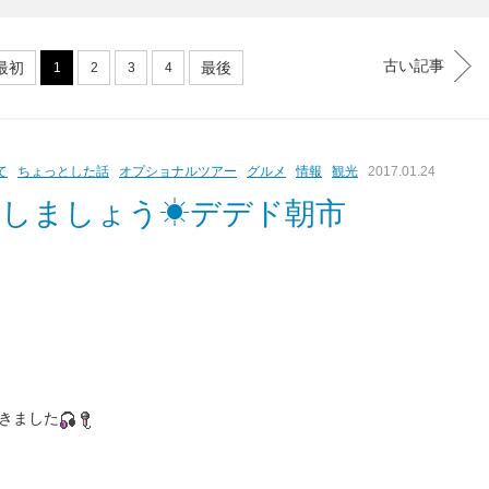
古い記事
最初
最後
1
2
3
4
て
ちょっとした話
オプショナルツアー
グルメ
情報
観光
2017.01.24
きしましょう☀デデド朝市
きました