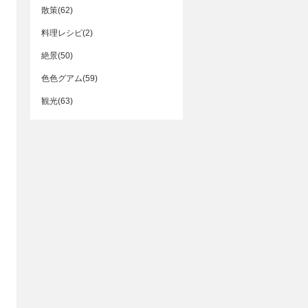
散策(62)
料理レシピ(2)
絶景(50)
色色グアム(59)
観光(63)