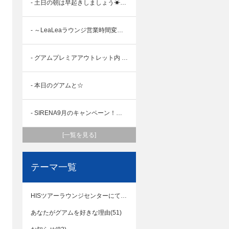
- 土日の朝は早起きしましょう☀デデド朝市
- ～LeaLeaラウンジ営業時間変更とイベントのお知らせ～
- グアムプレミアアウトレット内 ツアーデスクOPENのご案内
- 本日のグアムと☆
- SIRENA9月のキャンペーン！③「フィッシュアイ ポリネシアンディナーショー」
[一覧を見る]
テーマ一覧
HISツアーラウンジセンターにて(15)
あなたがグアムを好きな理由(51)