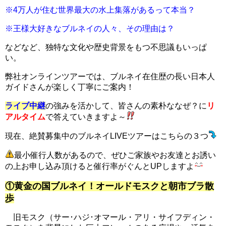
※4万人が住む世界最大の水上集落があるって本当？
※王様大好きなブルネイの人々、その理由は？
などなど、独特な文化や歴史背景をもつ不思議もいっぱ
い。
弊社オンラインツアーでは、ブルネイ在住歴の長い日本人
ガイドさんが楽しく丁寧にご案内！
ライブ中継
の強みを活かして、皆さんの素朴ななぜ？に
リ
アルタイム
で答えていきますよ～
現在、絶賛募集中のブルネイLIVEツアーはこちらの３つ
最小催行人数があるので、ぜひご家族やお友達とお誘い
の上お申し込み頂けると催行率がぐんとUPしますよ
①黄金の国ブルネイ！オールドモスクと朝市ブラ散
歩
旧モスク（サー･ハジ･オマール・アリ・サイフディン・