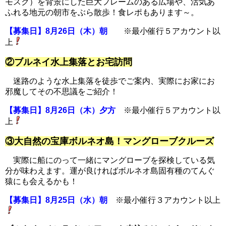
モスク）を背景にした巨大フレームのある広場や、活気あ
ふれる地元の朝市をぶら散歩！食レポもあります～。
【募集日】8月26日（木）朝
※最小催行５アカウント以
上
②ブルネイ水上集落とお宅訪問
迷路のような水上集落を徒歩でご案内、実際にお家にお
邪魔してその不思議をご紹介！
【募集日】8月26日（木）夕方
※最小催行５アカウント以
上
③大自然の宝庫ボルネオ島！マングローブクルーズ
実際に船にのって一緒にマングローブを探検している気
分が味わえます。運が良ければボルネオ島固有種のてんぐ
猿にも会えるかも！
【募集日】8月25日（水）朝
※最小催行３アカウント以上