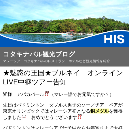
コタキナバル観光ブログ
マレーシア・コタキナバルのレストラン、ホテルなど観光情報を紹介
★魅惑の王国★ブルネイ オンライン
LIVE中継ツアー告知
皆様 アパカバール
（マレー語でお元気ですか？）
先日はバドミントン ダブルス男子のソー／チア ペアが
東京オリンピックではマレーシア初となる
銅メダル
を獲得
しました
おめでとうございます
バドミントンはマレーシアでは子供からお年寄りまで大好