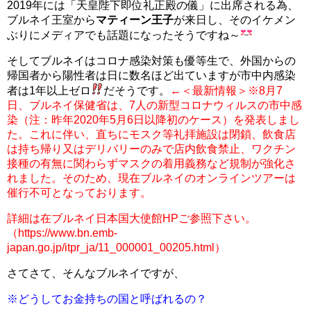
2019年には「天皇陛下即位礼正殿の儀」に出席される為、
ブルネイ王室から
マティーン王子
が来日し、そのイケメン
ぶりにメディアでも話題になったそうですね～
そしてブルネイはコロナ感染対策も優等生で、外国からの
帰国者から陽性者は日に数名ほど出ていますが市中内感染
者は1年以上ゼロ
だそうです。
←
＜最新情報＞※8月7
日、ブルネイ保健省は、7人の新型コロナウィルスの市中感
染（注：昨年2020年5月6日以降初のケース）を発表しまし
た。これに伴い、直ちにモスク等礼拝施設は閉鎖、飲食店
は持ち帰り又はデリバリーのみで店内飲食禁止、ワクチン
接種の有無に関わらずマスクの着用義務など規制が強化さ
れました。そのため、現在ブルネイのオンラインツアーは
催行不可となっております。
詳細は在ブルネイ日本国大使館HPご参照下さい。
（https://www.bn.emb-
japan.go.jp/itpr_ja/11_000001_00205.html）
さてさて、そんなブルネイですが、
※どうしてお金持ちの国と呼ばれるの？