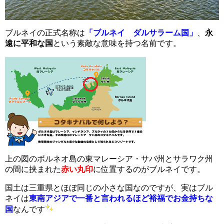
ブルネイの正式名称は
「ブルネイ ダルサラーム国」
、
永
遠に平和な国
という素敵な意味を持つ名前です。
上の図のボルネオ島の東マレーシア・サバ州とサラワク州
の間に挟まれた
赤い丸印
に位置するのがブルネイです。
国土は三重県とほぼ同じの小さな国なのですが、実はブル
ネイは
東南アジアで一番と言われるほど裕福でお金持ちな
国
なんです