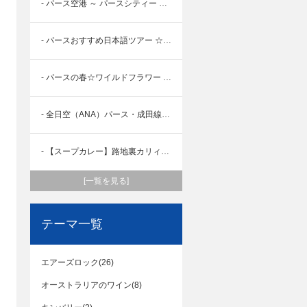
- パース空港 ～ パースシティー 電車開通！ パート２
- パースおすすめ日本語ツアー ☆おまかせ☆ サンセット・ピナクルズ
- パースの春☆ワイルドフラワー 2023
- 全日空（ANA）パース・成田線の直行便、再就航！ 2023年10月29日より運航再開予定！
- 【スープカレー】路地裏カリィ侍 オーストラリア パース店 - Rojiura Curry SAMURAI. Perth -
[一覧を見る]
テーマ一覧
エアーズロック(26)
オーストラリアのワイン(8)