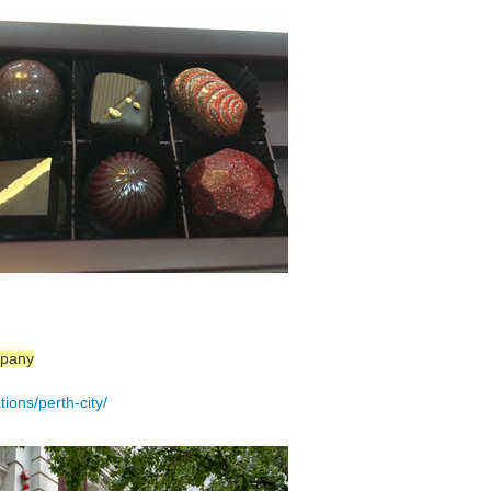
mpany
tions/perth-city/