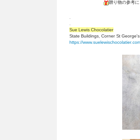
贈り物の参考に
.
.
Sue Lewis Chocolatier
State Buildings, Corner St George'
https://www.suelewischocolatier.co