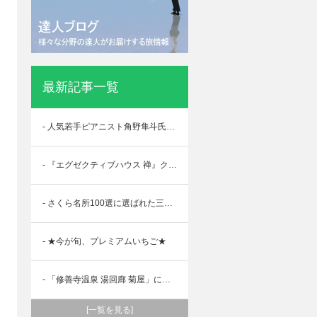
最新記事一覧
- 人気若手ピアニスト角野隼斗氏出演コンサート鑑賞ツアー
- 『エグゼクティブハウス 禅』クオリタ限定 宿泊プラン
- さくら名所100選に選ばれた三春滝桜、霞ヶ城公園 源泉と望瀧の湯庄「会津東山温泉 原瀧」に滞在 ご自宅から専用車で巡る 栃木・福島2日間
- ★今が旬、プレミアムいちご★
- 「修善寺温泉 湯回廊 菊屋」に滞在 ご自宅から専用車で巡る 鎌倉・伊豆2日間
[一覧を見る]