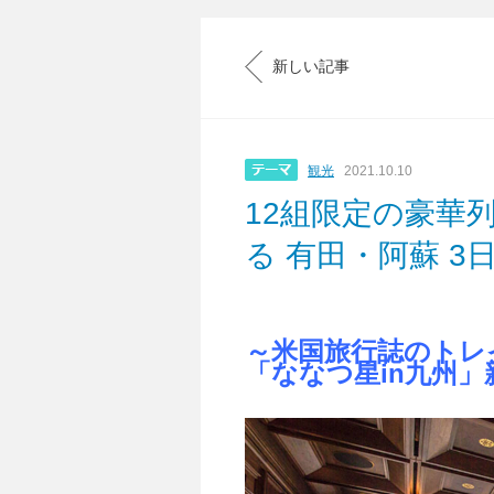
新しい記事
観光
2021.10.10
12組限定の豪華列
る 有田・阿蘇 3
～米国旅行誌のトレ
「ななつ星in九州