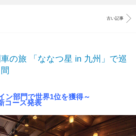
古い記事
車の旅 「ななつ星 in 九州」で巡
日間
イン部門で世界1位を獲得～
」新コース発表