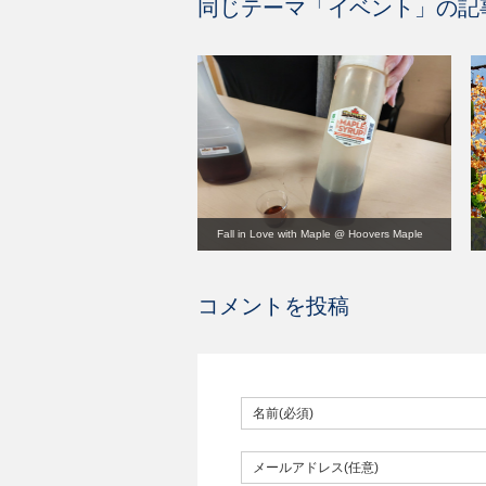
同じテーマ「
イベント
」の記
Fall in Love with Maple @ Hoovers Maple
Syrup
コメントを投稿