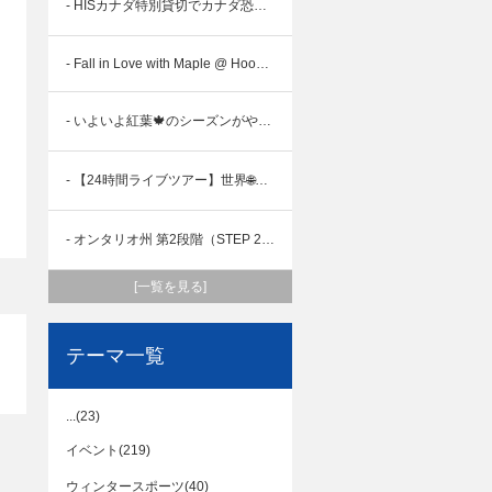
- HISカナダ特別貸切でカナダ恐竜の聖地ロイヤルティレル古生博物館から独占ライブツアー
- Fall in Love with Maple @ Hoovers Maple Syrup🍁
- いよいよ紅葉🍁のシーズンがやってきます!
- 【24時間ライブツアー】世界🌐30か国以上周遊♪
- オンタリオ州 第2段階（STEP 2）に移行
[一覧を見る]
テーマ一覧
...(23)
イベント(219)
ウィンタースポーツ(40)