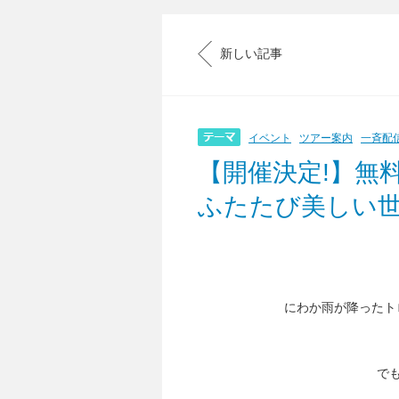
新しい記事
イベント
ツアー案内
一斉配
【開催決定!】無
ふたたび美しい世
にわか雨が降ったト
で