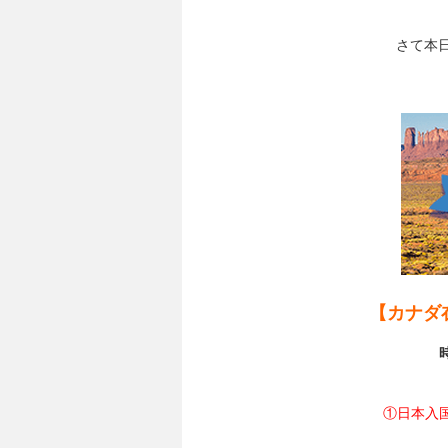
さて本
【カナダ
①日本入