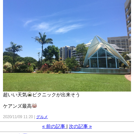
超いい天気
ピクニックが出来そう
ケアンズ最高
2020/11/09 11:20
グルメ
«
前の記事
次の記事
»