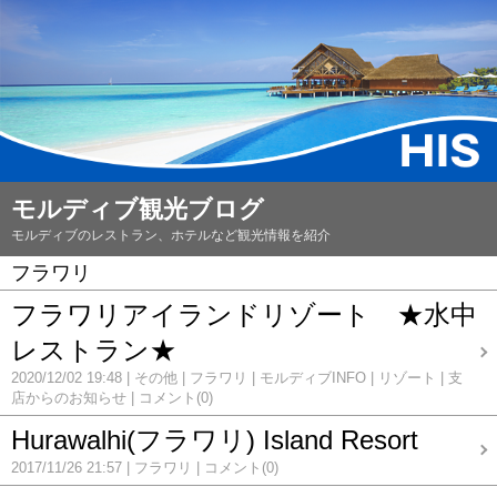
モルディブ観光ブログ
モルディブのレストラン、ホテルなど観光情報を紹介
フラワリ
フラワリアイランドリゾート ★水中
レストラン★
2020/12/02 19:48
その他
フラワリ
モルディブINFO
リゾート
支
店からのお知らせ
コメント(0)
Hurawalhi(フラワリ) Island Resort
2017/11/26 21:57
フラワリ
コメント(0)