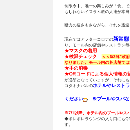
制限令中、唯一の楽しみが「食」で
もしれないイスラム教の人達が本当
断力の速さもさながら、それを迅速
新常態
現在ではアフターコロナの
り、モール内の店舗やレストラン毎
★マスクの着用
★検温チェック
＜＜6/29に
なりました。モール内の各店舗では
★手の消毒
★QRコードによる個人情報の
が必須となっていますが、それにも
ホテルやレストラ
コタキナバルの
ください
※プールやスパな
※7/1以降、ホテル内のプールや
◆ボレボレラウンジの入り口にもQ
す。