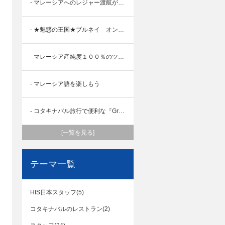
- マレーシアへのレジャー渡航が再開！コタキナバル空港の今をお届けします。
- ★魅惑の王国★ブルネイ オンラインLIVE中継ツアー告知
- マレーシア産純度１００％のツバメの巣 販売します！
- マレーシア語を楽しもう
- コタキナバル旅行で便利な『Grab』を使おう！
[一覧を見る]
テーマ一覧
HIS日本スタッフ(5)
コタキナバルのレストラン(2)