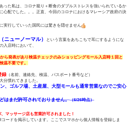
あった私は、コロナ籠り＋断食のダブルストレスを強いられているか
に心配でした。。。正直、今回のコロナにおけるマレーシア政府の決
に実行していった国民には驚きを隠せません
（ニューノーマル）
という言葉をあちこちで耳にするようにな
の入店時において、
政府から発表があり検温チェックのみショッピングモール入店時１回と
検温不要です。
登録
（名前、連絡先、検温、パスポート番号など）
大分慣れてきました。
ン、ゴルフ場、土産屋、大型モールも通常営業なのでご安心
どはまだ許可されておりません。
（6/26時点）
スパ、マッサージ店も営業許可されました！
Rコードを掲示しています。ここでスマホから個人情報を登録しま