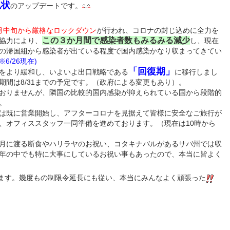
現状
のアップデートです。
月中旬から厳格なロックダウン
が行われ、コロナの封じ込めに全力を
この３か月間で感染者数もみるみる減少
協力により、
し、現在
の帰国組から感染者が出ている程度で国内感染かなり収まってきてい
6/26現在)
「回復期」
令をより緩和し、いよいよ出口戦略である
に移行しまし
期間は8/31までの予定です。（政府による変更もあり）。
おりませんが、隣国の比較的国内感染が抑えられている国から段階的
。
は既に営業開始し、アフターコロナを見据えて皆様に安全なご旅行が
、オフィススタッフ一同準備を進めております。（現在は10時から
月に渡る断食やハリラヤのお祝い、コタキナバルがあるサバ州では収
年の中でも特に大事にしているお祝い事もあったので、本当に皆よく
ます。幾度もの制限令延長にも従い、本当にみんなよく頑張った