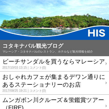
コタキナバル観光ブログ
マレーシア・コタキナバルのレストラン、ホテルなど観光情報を紹介
ビーチサンダルを買うならマレーシア
2017/10/03 13:15
コメント(0)
おしゃれカフェが集まるデワン通りに
あるステーショナリーのお店
2017/09/25 19:21
コメント(0)
ムンガボン川クルーズ＆蛍鑑賞ツアー
（FIRE)