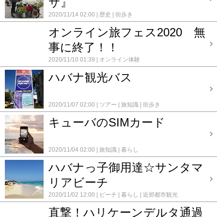
サ』
2020/11/14 02:00
歴史
街歩き
オンライン旅フェス2020 無
事に終了！！
2020/11/10 01:39
オンライン体験
ハバナ観光バス
2020/11/07 02:00
ツアー
旅知識
街歩き
キューバのSIMカード
2020/11/04 02:00
旅知識
暮らし
ハバナっ子御用達☆サンタマ
リアビーチ
2020/11/02 12:00
ビーチ
暮らし
近郊都市観光
直撃！ハリケーンデルタ通過