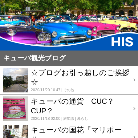
キューバ観光ブログ
☆ブログお引っ越しのご挨拶
☆
2020/11/20 10:47
その他
キューバの通貨 CUC？
CUP？
2020/11/18 02:00
旅知識
暮らし
キューバの国花『マリポー