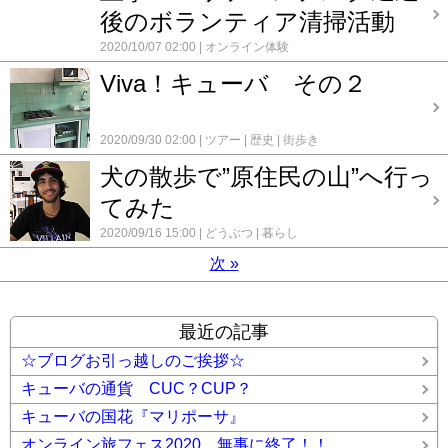
後のボランティア清掃活動
2020/10/07 02:00
オンライン体験
Viva！キューバ その２
2020/09/30 02:00
ツアー
歴史
街歩き
犬の散歩で”原住民の山”へ行っ
てみた
2020/09/16 15:00
どうぶつ
暮らし
次
»
最近の記事
☆ブログお引っ越しのご挨拶☆
キューバの通貨 CUC？CUP？
キューバの国花『マリポーサ』
オンライン旅フェス2020 無事に終了！！