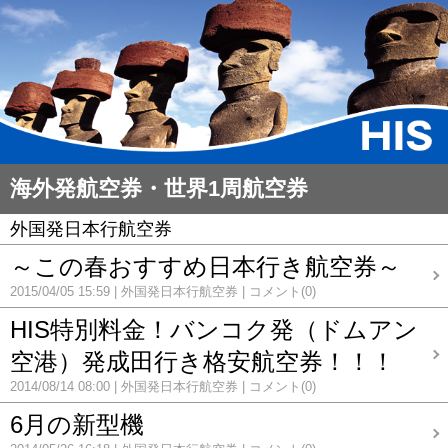
海外発航空券・世界1周航空券
外国発日本行航空券
～この春おすすめ日本行き航空券～
2015/04/05 15:59
外国発日本行航空券
コメント(0)
HIS特別料金！バンコク発（ドムアン
空港）発成田行き格安航空券！！！
2014/08/14 08:00
外国発日本行航空券
コメント(0)
6月の新型機