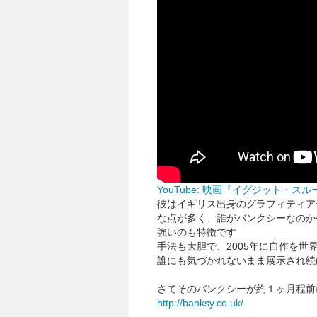
YouTube: 映画『イグジット・
彼はイギリス出身のグラフィティア
な点が多く、誰がバンクシーなのか
強いのも特徴です
手法も大胆で、2005年に自作を
誰にも気づかれないまま展示され続
さてそのバンクシーが約１ヶ月程前
http://banksy.co.uk/