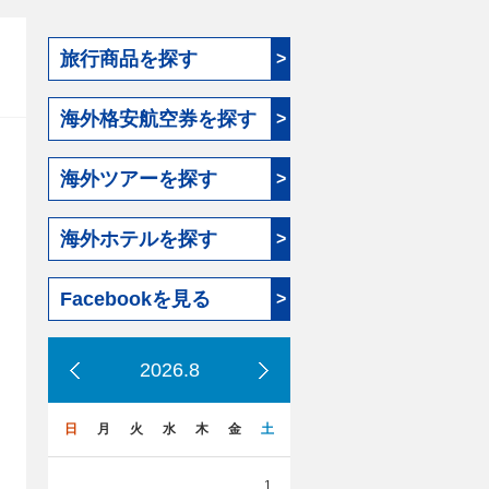
旅行商品を探す
>
海外格安航空券を探す
>
海外ツアーを探す
>
海外ホテルを探す
>
Facebookを見る
>
2026.8
日
月
火
水
木
金
土
1