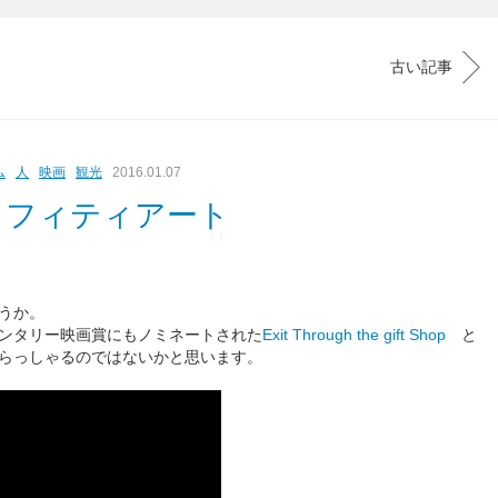
古い記事
ム
人
映画
観光
2016.01.07
ラフィティアート
うか。
ンタリー映画賞にもノミネートされた
Exit Through the gift Shop
と
らっしゃるのではないかと思います。