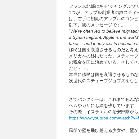
フランス北部にある“ジャングル”
1つが、アップル創業者の故スティ
は、右手に初期のアップルのコンピ
以下、彼のメッセージです。
“We’re often led to believe migratio
a Syrian migrant. Apple is the world
taxes – and it only exists because
移民は国を衰退させるものだと考え
メリカへの移民だった。スティーブ
の税金を国に治めている。そしてそ
だと・・。
本当に移民は国を衰退させるものな
次世代のスティーブジョブズをむし
さてバンクシーは、これまで色んな
ヘムやガザにも絵を残しています。
その際、イスラエルの治安部隊から
https://www.youtube.com/watch?
風船で壁を飛び越える少女や、壁か