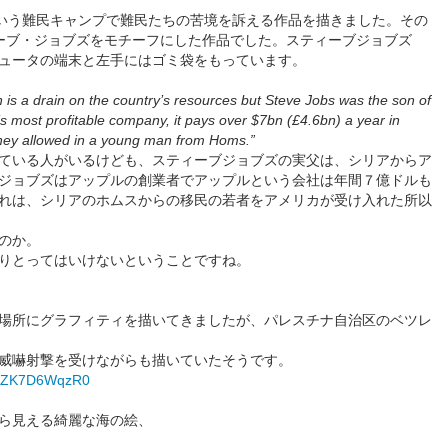
という難民キャンプで難民たちの苦境を訴える作品を描きました。その
ーブ・ジョブズをモチーフにした作品でした。スティーブジョブズ
ュータの端末と左手にはゴミ袋をもっています。
n is a drain on the country’s resources but Steve Jobs was the son of
’s most profitable company, it pays over $7bn (£4.6bn) a year in
 they allowed in a young man from Homs.”
ている人がいるけども、スティーブジョブズの実父は、シリアからア
ジョブズはアップルの創業者でアップルという会社は年間７億ドルも
れは、シリアのホムスからの移民の若者をアメリカが受け入れた所以
のか。
りとってはいけないということですね。
場所にグラフィティを描いてきましたが、パレスチナ自治区のベツレ
威嚇射撃を受けながらも描いていたそうです。
v=fZK7D6WqzR0
ら見える綺麗な海の絵、