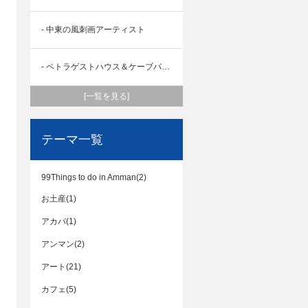
- 中東の風刺画アーティスト
- ペトラゲストハウス＆ケーブバー＠ペトラ
[一覧を見る]
テーマ一覧
99Things to do in Amman(2)
お土産(1)
アカバ(1)
アンマン(2)
アート(21)
カフェ(5)