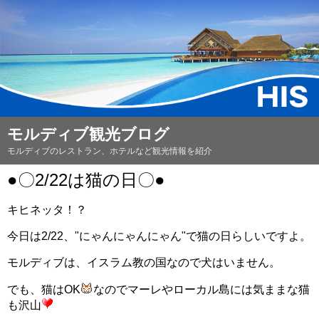
モルディブ観光ブログ
モルディブのレストラン、ホテルなど観光情報を紹介
●〇2/22は猫の日〇●
キヒネッタ！？
今日は2/22、"にゃんにゃんにゃん"で猫の日らしいですよ。
モルディブは、イスラム教の国なので犬はいません。
でも、猫はOK
なのでマーレやローカル島には気ままな猫
も沢山