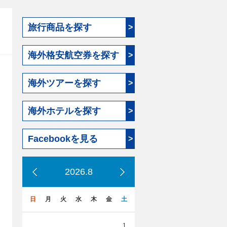
旅行商品を探す
>
海外格安航空券を探す
>
海外ツアーを探す
>
海外ホテルを探す
>
Facebookを見る
>
2026.8
日
月
火
水
木
金
土
1