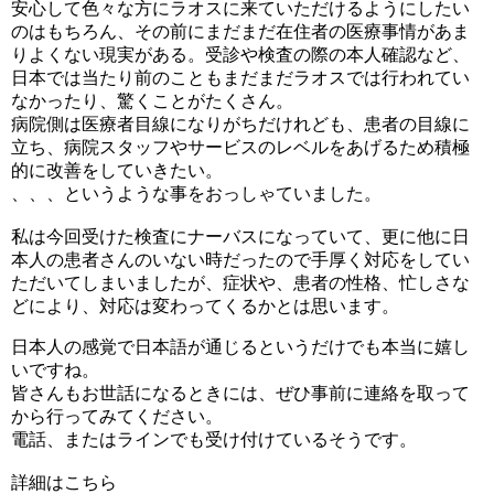
安心して色々な方にラオスに来ていただけるようにしたい
のはもち
ろん、
その前にまだまだ在住者の医療事情があま
りよくない現実がある。
受診や検査の際の本人確認など、
日本では当たり前のこともまだまだラオスでは行われてい
なかった
り、驚くことがたくさん。
病院側は医療者目線になりがちだけれども、患者の目線に
立ち、
病院スタッフやサービスのレベルをあげるため積極
的に改善をして
いきたい。
、、、というような事をおっしゃていました。
私は今回受けた検査にナーバスになっていて、
更に他に日
本人の患者さんのいない時だったので手厚く対応をして
い
ただいてしまいましたが、症状や、患者の性格、
忙しさな
どにより、対応は変わってくるかとは思います。
日本人の感覚で日本語が通じるというだけでも本当に嬉し
いですね
。
皆さんもお世話になるときには、
ぜひ事前に連絡を取って
から行ってみてください。
電話、またはラインでも受け付けているそうです。
詳細はこちら