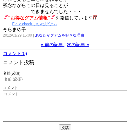
残念ながらこの日は見ることが
できませんでした・・・
”お得なグアム情報”
を発信しています
Fａｃebook いいね!グアム
そらまめ子
2012/01/29 15:00
あなたがグアムを好きな理由
«
前の記事
次の記事
»
コメント(0)
コメント投稿
名前
(必須)
コメント