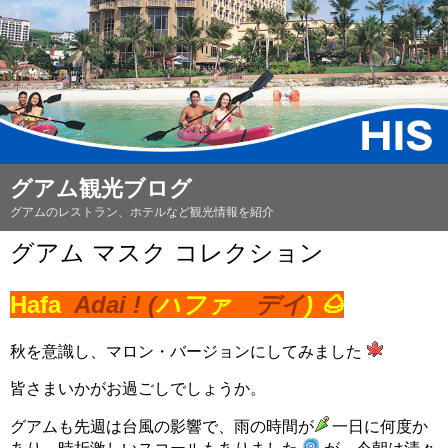
グアム観光ブログ
グアムのレストラン、ホテルなど観光情報を紹介
グアム マスク コレクション
Hafa
Adai !
(
ハファ
デイ
) 🌰
秋を意識し、マロン・バージョンにしてみました
皆さまいかがお過ごしでしょうか。
グアムも先週は台風の影響で、雨の時間が
一日に何度か