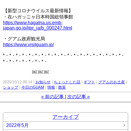
【新型コロナウイルス最新情報】
・在ハガッニャ日本時国総領事館
https://www.hagatna.us.emb-
japan.go.jp/itpr_ja/b_000247.html
・グアム政府観光局
https://www.visitguam.jp/
*・*・*・*・*・*・*・*・*・*・*・*・*・*・*・*・*・*・*・
*・*・*・*・*・*・*・
￼ ￼ ￼
2020/10/12 09:14
お知らせ
ちょっとした話
ギフト
グアムのお土産
ショップ
今日のGUAM
情報
散策
«
前の記事
次の記事
»
アーカイブ
2022年5月