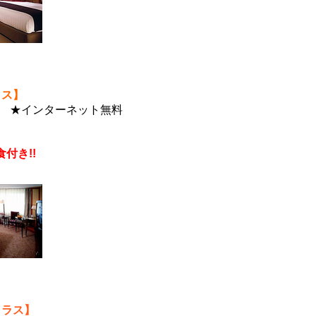
ラス】
 ★インターネット無料
京
食付き!!
クラス】