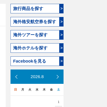
旅行商品を探す
>
海外格安航空券を探す
>
海外ツアーを探す
>
海外ホテルを探す
>
Facebookを見る
>
2026.8
日
月
火
水
木
金
土
1