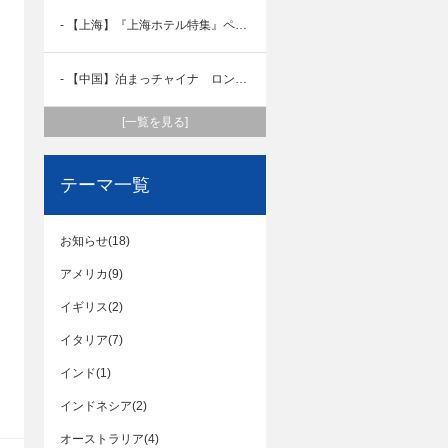
- 【上海】『上海ホテル特集』ページオープン♪
- 【中国】泊まっチャイナ ロンジモント上海 朝食編
[一覧を見る]
テーマ一覧
お知らせ(18)
アメリカ(9)
イギリス(2)
イタリア(7)
インド(1)
インドネシア(2)
オーストラリア(4)