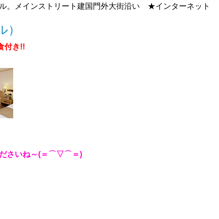
ル。メインストリート建国門外大街沿い ★インターネット
ル）
食付き!!
ださいね～(＝⌒▽⌒＝)