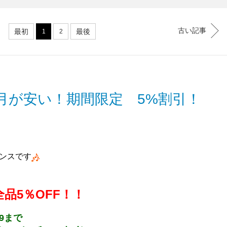
古い記事
最初
最後
1
2
月が安い！期間限定 5%割引！
ンスです
品5％OFF！！
59まで