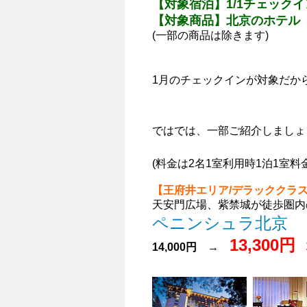
【対象宿泊】1/1チェックイ
【対象商品】北京のホテル
(一部の商品は除きます)
1月のチェックインが対象だか
ではでは、一部ご紹介しましょ
(料金は2名1室利用時1泊1室料金
【王府井エリア/デラッククラ
天安門広場、紫禁城が徒歩圏内
ペニンシュラ北京
13,300円
14,000円 →