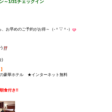
ン～1/31チェックイン
ら、お早めのご予約がお得～（‐＾▽＾‐）
う
)
ス】
の豪華ホテル ★インターネット無料
朝食付き!!