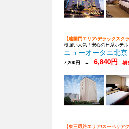
【建国門エリア/デラックスク
根強い人気！安心の日系ホテル
ニューオータニ北
6,840円
7,200円 →
朝
【東三環路エリア/スーペリア