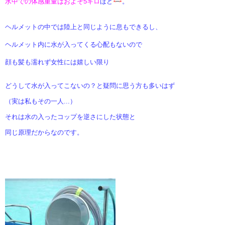
水中での体感重量はおよそ5キロ
ほど
。
ヘルメットの中では陸上と同じように息もできるし、
ヘルメット内に水が入ってくる心配も
ないので
顔も髪も濡れず女性には嬉しい限り
どうして水が入ってこないの？と疑問に思う方も多いはず
（実は私もその一人...）
それは水の入ったコップを逆さにした状態と
同じ原理だからなのです。