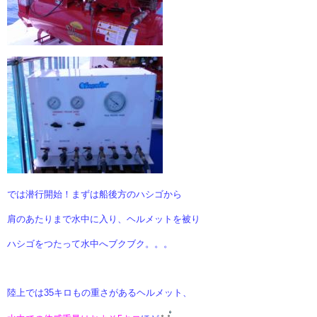
では潜行開始！まずは船後方のハシゴから
肩のあたりまで
水中に入り、ヘルメットを被り
ハシゴをつたって水中へブクブク。。。
陸上では35キロもの重さがあるヘルメット、