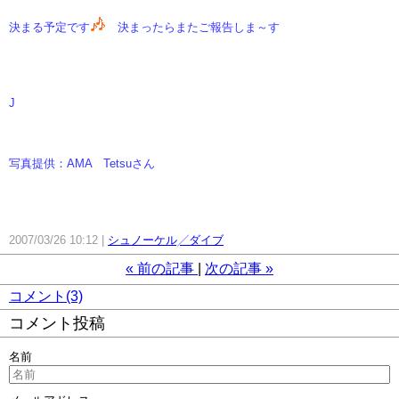
決まる予定です
決まったらまたご報告しま～す
J
写真提供：AMA Tetsuさん
2007/03/26 10:12
シュノーケル╱ダイブ
«
前の記事
次の記事
»
コメント(3)
コメント投稿
名前