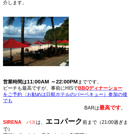
介します。
11:00AM ～22:00PM
営業時間は
までです。
ビーチも最高ですが、事前にHISで
BBQディナーショー
をご予約〈お勧めは日航ホテルのバーベキュー）参加の後
でも
最高です
BARは
。
エコパーク
SIRENA
バス
は、
前まで（21:00過ぎま
で）