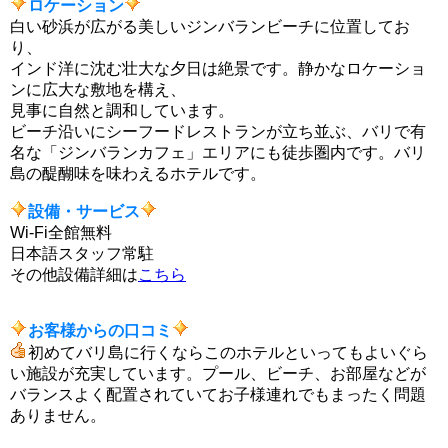
ロケーション
白い砂浜が広がる美しいジンバランビーチに位置してお
り、
インド洋に沈む壮大な夕日は絶景です。静かなロケーショ
ンに広大な敷地を構え、
見事に自然と調和しています。
ビーチ沿いにシーフードレストランが立ち並ぶ、バリで有
名な「ジンバランカフェ」エリアにも徒歩圏内です。バリ
島の醍醐味を味わえるホテルです。
設備・サービス
Wi-Fi全館無料
日本語スタッフ常駐
その他設備詳細は
こちら
お客様からの口コミ
初めてバリ島に行くならこのホテルといってもよいぐら
い施設が充実しています。プール、ビーチ、お部屋などが
バランスよく配置されていてお子様連れでもまったく問題
ありません。